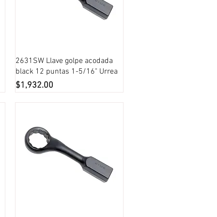
Vista rápida
2631SW Llave golpe acodada
black 12 puntas 1-5/16" Urrea
Precio
$1,932.00