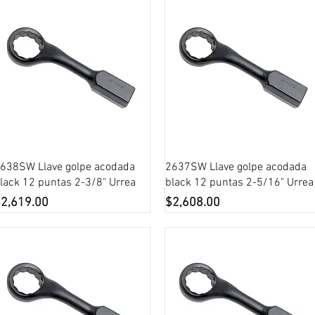
Vista rápida
Vista rápida
638SW Llave golpe acodada
2637SW Llave golpe acodada
lack 12 puntas 2-3/8" Urrea
black 12 puntas 2-5/16" Urrea
recio
Precio
2,619.00
$2,608.00