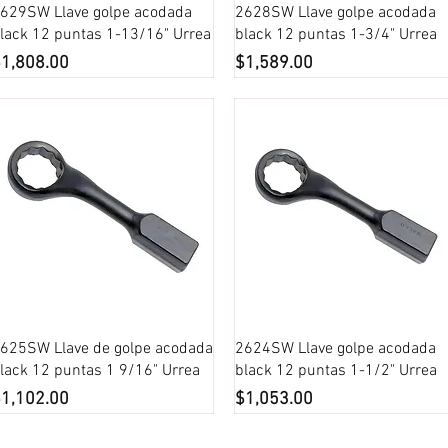
Vista rápida
Vista rápida
629SW Llave golpe acodada
2628SW Llave golpe acodada
lack 12 puntas 1-13/16" Urrea
black 12 puntas 1-3/4" Urrea
recio
Precio
1,808.00
$1,589.00
Vista rápida
Vista rápida
625SW Llave de golpe acodada
2624SW Llave golpe acodada
lack 12 puntas 1 9/16" Urrea
black 12 puntas 1-1/2" Urrea
recio
Precio
1,102.00
$1,053.00