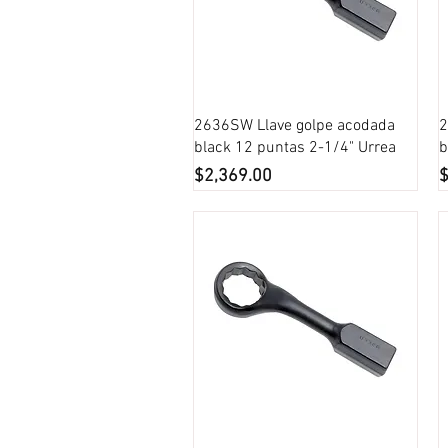
Vista rápida
2636SW Llave golpe acodada
2
black 12 puntas 2-1/4" Urrea
b
Precio
P
$2,369.00
$