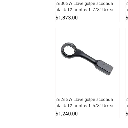
Vista rápida
2630SW Llave golpe acodada
2
black 12 puntas 1-7/8" Urrea
b
Precio
P
$1,873.00
$
Vista rápida
2626SW Llave golpe acodada
2
black 12 puntas 1-5/8" Urrea
b
Precio
P
$1,240.00
$