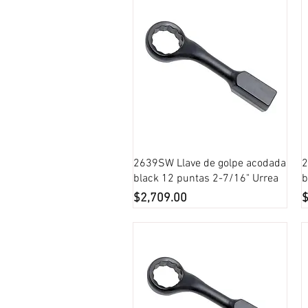
Vista rápida
2639SW Llave de golpe acodada
2
black 12 puntas 2-7/16" Urrea
b
Precio
P
$2,709.00
$