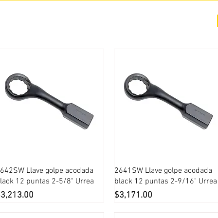
COTIZACIÓN
NOSOTROS +
PREGUNTAS FRECUENTES
Vista rápida
Vista rápida
642SW Llave golpe acodada
2641SW Llave golpe acodada
lack 12 puntas 2-5/8" Urrea
black 12 puntas 2-9/16" Urrea
recio
Precio
3,213.00
$3,171.00