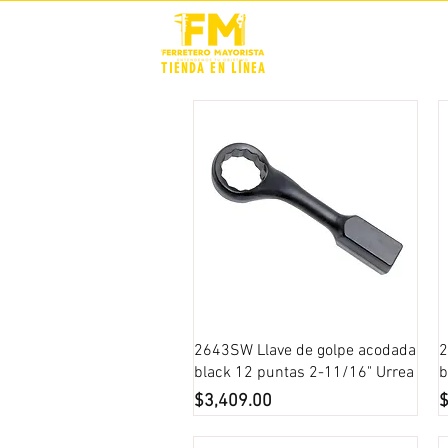
STOCK +
TIENDA EN LÍNEA
Vista rápida
2643SW Llave de golpe acodada
2
black 12 puntas 2-11/16" Urrea
b
Precio
P
$3,409.00
$