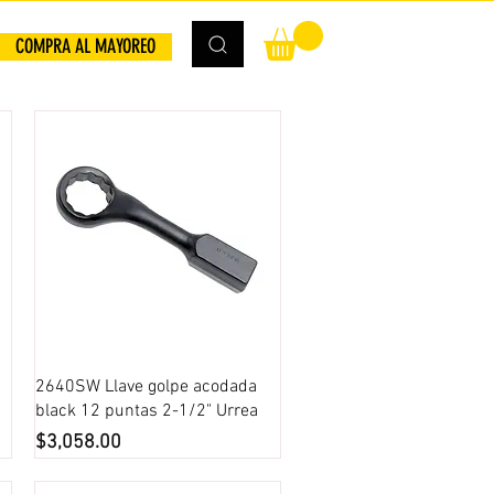
COMPRA AL MAYOREO
Vista rápida
2640SW Llave golpe acodada
black 12 puntas 2-1/2" Urrea
Precio
$3,058.00