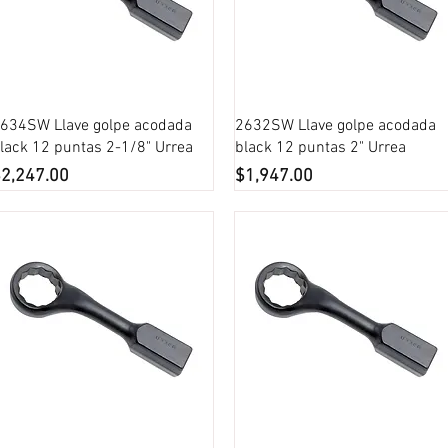
Vista rápida
Vista rápida
634SW Llave golpe acodada
2632SW Llave golpe acodada
lack 12 puntas 2-1/8" Urrea
black 12 puntas 2" Urrea
recio
Precio
2,247.00
$1,947.00