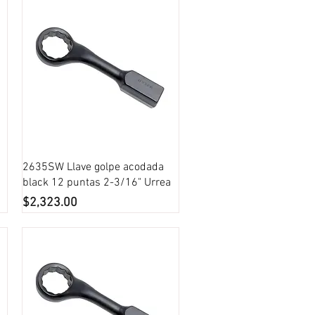
Vista rápida
2635SW Llave golpe acodada
black 12 puntas 2-3/16" Urrea
Precio
$2,323.00