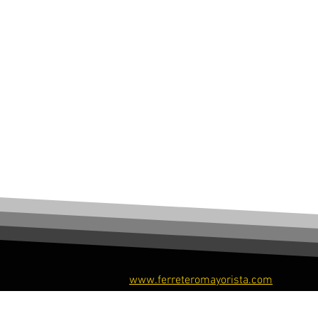
www.ferreteromayorista.com
​© Ferretero Mayorista, 2026. Todos los derechos re