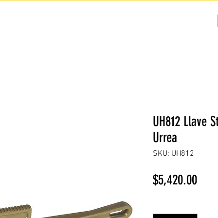
COTIZACIÓN
NOSOTROS +
PREGUNTAS FRECUENTES
UH812 Llave St
Urrea
SKU: UH812
Prec
$5,420.00
Cantidad
*