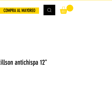
COMPRA AL MAYOREO
illson antichispa 12"
io