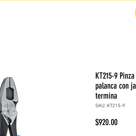
COTIZACIÓN
NOSOTROS +
PREGUNTAS FRECUENTES
KT215-9 Pinza 
palanca con j
termina
SKU: KT215-9
Precio
$920.00