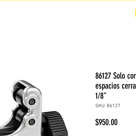
COTIZACIÓN
NOSOTROS +
PREGUNTAS FRECUENTES
86127 Solo co
espacios cerra
1/8"
SKU: 86127
Precio
$950.00