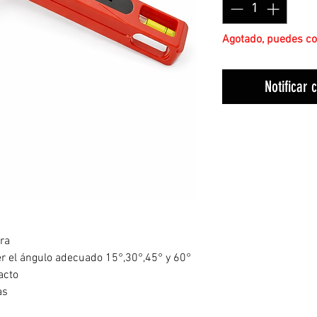
Agotado, puedes cot
Notificar 
ura
r el ángulo adecuado 15°,30°,45° y 60°
acto
as