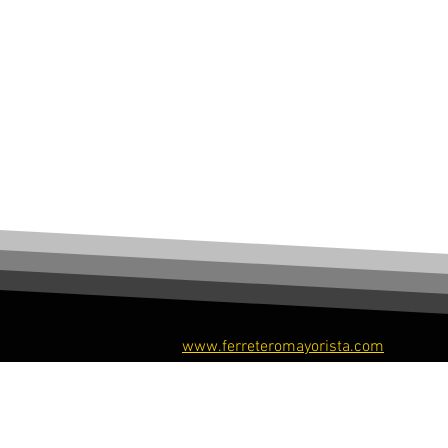
www.ferreteromayorista.com
​© Ferretero Mayorista, 2026. Todos los derechos re
​© Ferreteromayoristastore, 2026. Todos los derech
reservados.