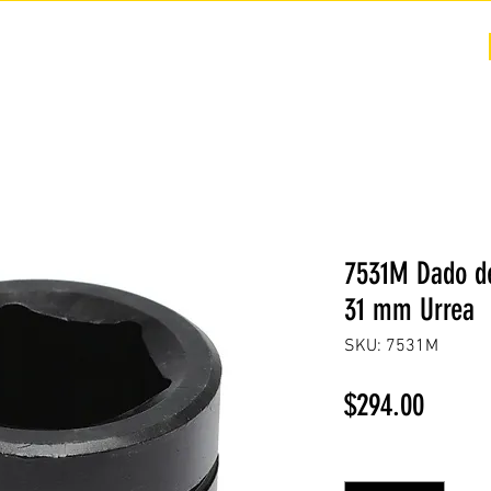
COTIZACIÓN
NOSOTROS +
PREGUNTAS FRECUENTES
7531M Dado de
31 mm Urrea
SKU: 7531M
Precio
$294.00
Cantidad
*