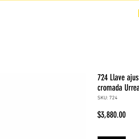
COTIZACIÓN
NOSOTROS +
PREGUNTAS FRECUENTES
724 Llave aju
cromada Urre
SKU: 724
Prec
$3,880.00
Cantidad
*