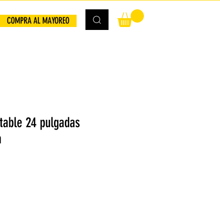
COMPRA AL MAYOREO
stable 24 pulgadas
a
io