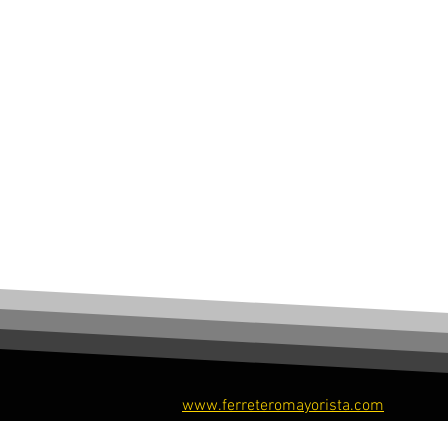
www.ferreteromayorista.com
​© Ferretero Mayorista, 2026. Todos los derechos re