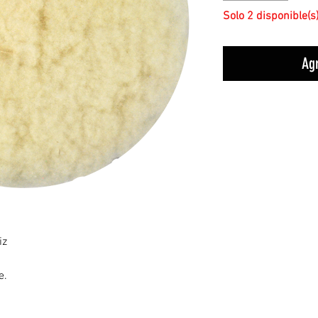
Solo 2 disponible(s
Agr
iz
e.