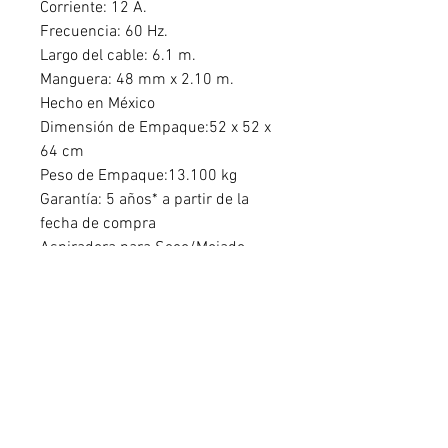
Corriente: 12 A.
Frecuencia: 60 Hz.
Largo del cable: 6.1 m.
Manguera: 48 mm x 2.10 m.
Hecho en México
Dimensión de Empaque:52 x 52 x
64 cm
Peso de Empaque:13.100 kg
Garantía: 5 años* a partir de la
fecha de compra
Aspiradora para Seco/Mojado
Ridgid RT1600M0 con Soplador
Desmontable.
1 Manguera profesional.
2 Tubos de extensión.
1 Boquilla para residuos mojados.
1 Tubo soplador fijable.
1 Boquilla para auto.
Instructivo.