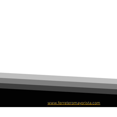
www.ferreteromayorista.com
​© Ferretero Mayorista, 2026. Todos los derechos re