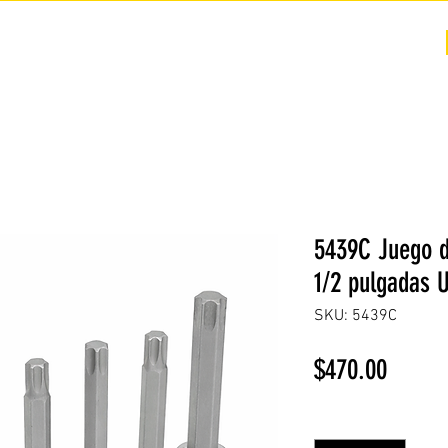
COTIZACIÓN
NOSOTROS +
PREGUNTAS FRECUENTES
5439C Juego d
1/2 pulgadas 
SKU: 5439C
Precio
$470.00
Cantidad
*