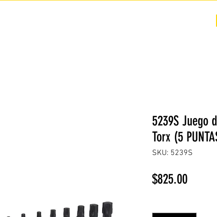
COTIZACIÓN
NOSOTROS +
PREGUNTAS FRECUENTES
5239S Juego d
Torx (5 PUNTA
SKU: 5239S
Precio
$825.00
Cantidad
*