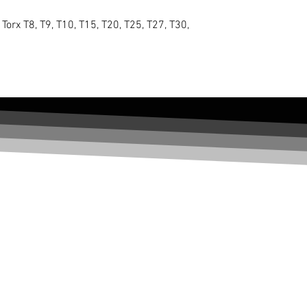
orx T8, T9, T10, T15, T20, T25, T27, T30,