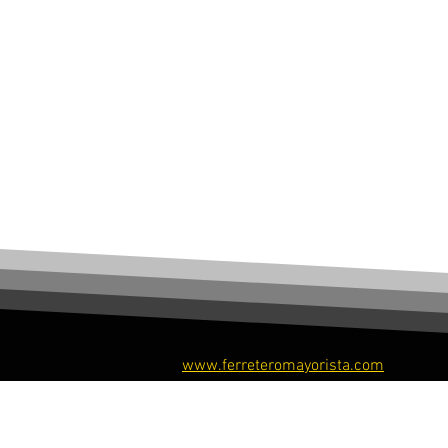
www.ferreteromayorista.com
​© Ferretero Mayorista, 2026. Todos los derechos re
​© Ferreteromayoristastore, 2026. Todos los derech
reservados.