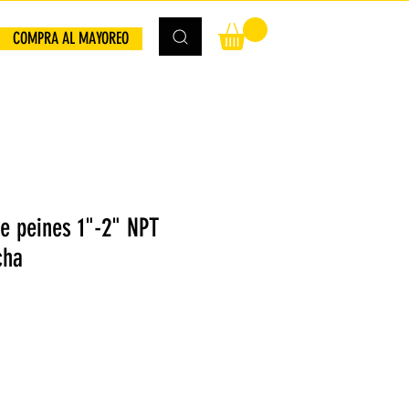
COMPRA AL MAYOREO
e peines 1"-2" NPT
cha
io