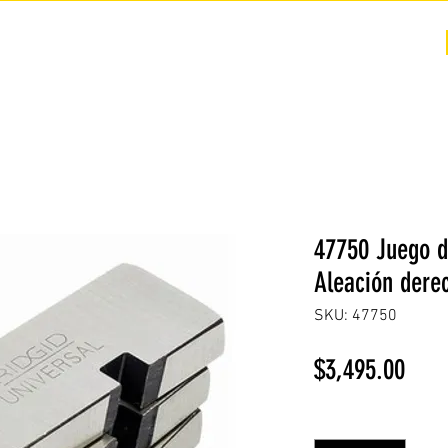
COTIZACIÓN
NOSOTROS +
PREGUNTAS FRECUENTES
47750 Juego d
Aleación dere
SKU: 47750
Prec
$3,495.00
Cantidad
*