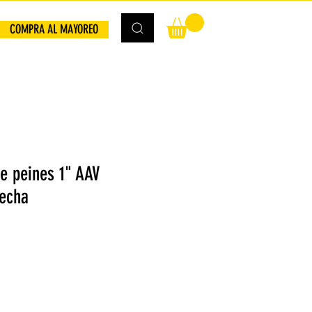
COMPRA AL MAYOREO
e peines 1" AAV
recha
io