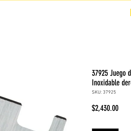
COTIZACIÓN
NOSOTROS +
PREGUNTAS FRECUENTES
37925 Juego d
Inoxidable de
SKU: 37925
Prec
$2,430.00
Cantidad
*