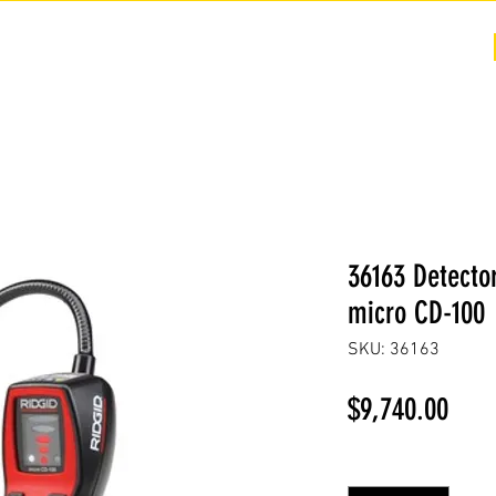
COTIZACIÓN
NOSOTROS +
PREGUNTAS FRECUENTES
36163 Detecto
micro CD-100
SKU: 36163
Prec
$9,740.00
Cantidad
*