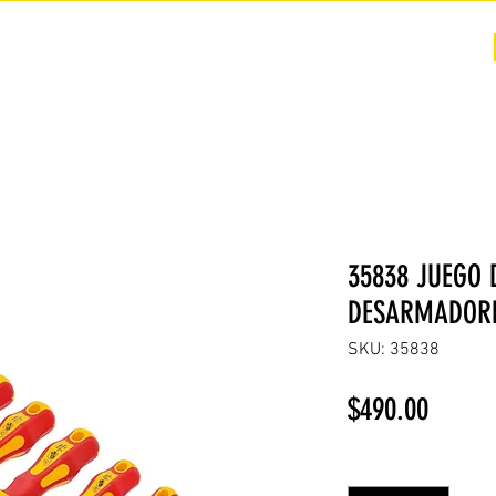
COTIZACIÓN
NOSOTROS +
PREGUNTAS FRECUENTES
35838 JUEGO 
DESARMADORE
SKU: 35838
Precio
$490.00
Cantidad
*