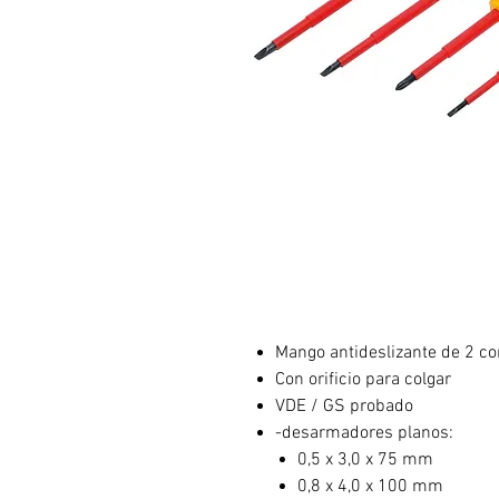
Mango antideslizante de 2 c
Con orificio para colgar
VDE / GS probado
-desarmadores planos:
0,5 x 3,0 x 75 mm
0,8 x 4,0 x 100 mm