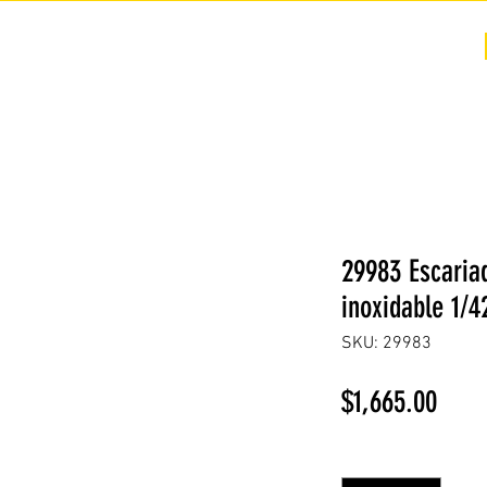
COTIZACIÓN
NOSOTROS +
PREGUNTAS FRECUENTES
29983 Escaria
inoxidable 1/4
SKU: 29983
Prec
$1,665.00
Cantidad
*