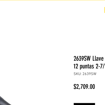
COTIZACIÓN
NOSOTROS +
PREGUNTAS FRECUENTES
2639SW Llave 
12 puntas 2-7/
SKU: 2639SW
Prec
$2,709.00
Cantidad
*