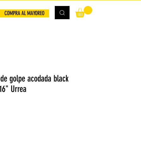
COMPRA AL MAYOREO
de golpe acodada black
16" Urrea
io