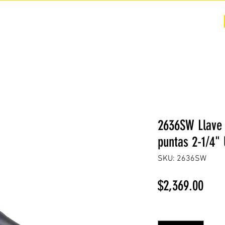
COTIZACIÓN
NOSOTROS +
PREGUNTAS FRECUENTES
2636SW Llave 
puntas 2-1/4" 
SKU: 2636SW
Prec
$2,369.00
Cantidad
*