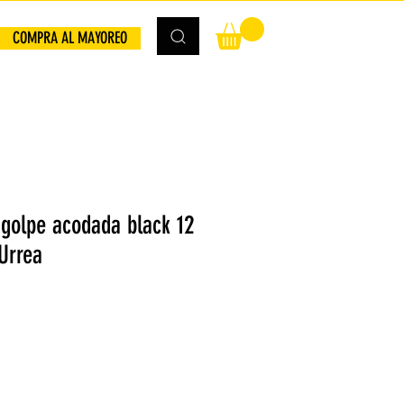
COMPRA AL MAYOREO
golpe acodada black 12
Urrea
io