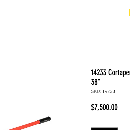
COTIZACIÓN
NOSOTROS +
PREGUNTAS FRECUENTES
14233 Cortape
38"
SKU: 14233
Prec
$7,500.00
Cantidad
*