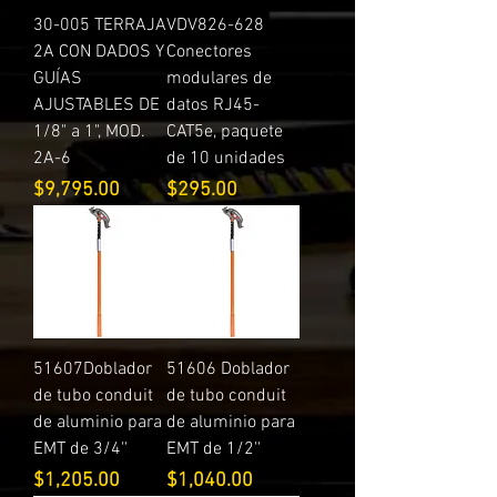
30-005 TERRAJA
VDV826-628
2A CON DADOS Y
Conectores
GUÍAS
modulares de
AJUSTABLES DE
datos RJ45-
1/8" a 1", MOD.
CAT5e, paquete
2A-6
de 10 unidades
Precio
Precio
$9,795.00
$295.00
51607Doblador
51606 Doblador
de tubo conduit
de tubo conduit
de aluminio para
de aluminio para
EMT de 3/4''
EMT de 1/2''
Precio
Precio
$1,205.00
$1,040.00