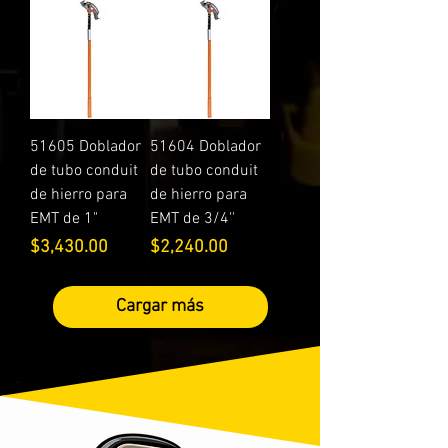
51605 Doblador
51604 Doblador
de tubo conduit
de tubo conduit
de hierro para
de hierro para
EMT de 1"
EMT de 3/4''
Precio
Precio
$3,430.00
$2,240.00
Cargar más