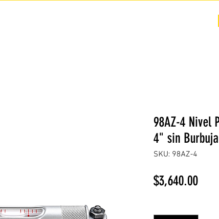
COTIZACIÓN
NOSOTROS +
PREGUNTAS FRECUENTES
98AZ-4 Nivel 
4" sin Burbuj
SKU: 98AZ-4
Prec
$3,640.00
Cantidad
*