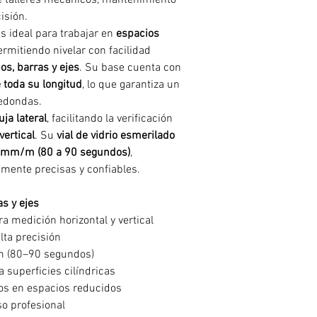
 talleres mecánicos, mantenimiento
isión.
s ideal para trabajar en
espacios
ermitiendo nivelar con facilidad
os, barras y ejes
. Su base cuenta con
e toda su longitud
, lo que garantiza un
redondas.
ja lateral
, facilitando la verificación
vertical
. Su
vial de vidrio esmerilado
 mm/m (80 a 90 segundos)
,
mente precisas y confiables.
as y ejes
a medición horizontal y vertical
lta precisión
 (80–90 segundos)
 superficies cilíndricas
os en espacios reducidos
o profesional