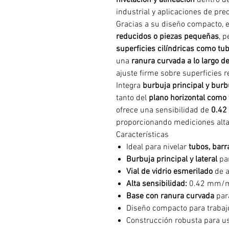
nivelación y alineación
dentro de
industrial y aplicaciones de prec
Gracias a su diseño compacto, e
reducidos o piezas pequeñas
, p
superficies cilíndricas como tub
una
ranura curvada a lo largo d
ajuste firme sobre superficies 
Integra
burbuja principal y burbu
tanto del
plano horizontal como 
ofrece una sensibilidad de
0.42
proporcionando mediciones alta
Características
Ideal para nivelar
tubos, barr
Burbuja principal y lateral
par
Vial de vidrio esmerilado
de a
Alta sensibilidad:
0.42 mm/m
Base con ranura curvada
para
Diseño compacto para trabaj
Construcción robusta para us