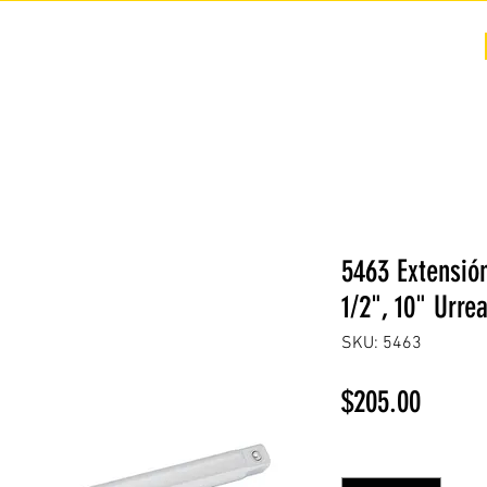
COTIZACIÓN
NOSOTROS +
PREGUNTAS FRECUENTES
5463 Extensió
1/2", 10" Urre
SKU: 5463
Precio
$205.00
Cantidad
*