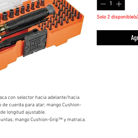
Solo 2 disponible(s
Agr
raca con selector hacia adelante/hacia
nto de cuerda para atar; mango Cushion-
e longitud ajustable.
puntas, mango Cushion-Grip™ y matraca.