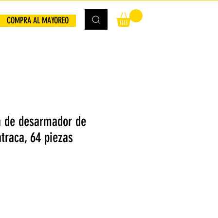
COMPRA AL MAYOREO
a de desarmador de
traca, 64 piezas
io