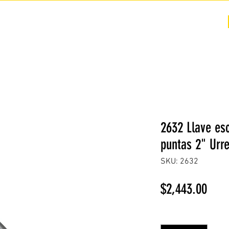
COTIZACIÓN
NOSOTROS +
PREGUNTAS FRECUENTES
2632 Llave esc
puntas 2" Urr
SKU: 2632
Prec
$2,443.00
Cantidad
*