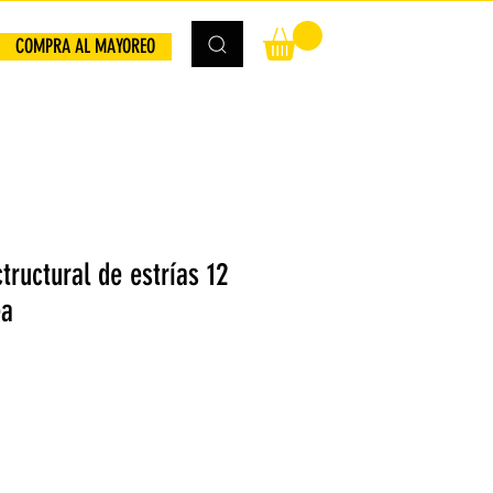
COMPRA AL MAYOREO
tructural de estrías 12
ea
io