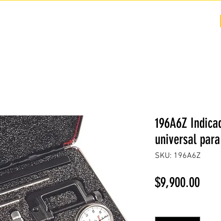
COTIZACIÓN
NOSOTROS +
PREGUNTAS FRECUENTES
196A6Z Indica
universal par
SKU: 196A6Z
Prec
$9,900.00
Cantidad
*