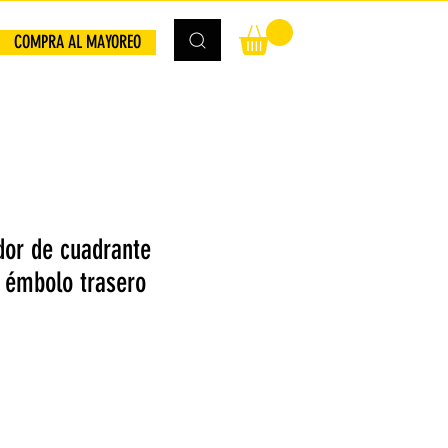
COMPRA AL MAYOREO
dor de cuadrante
a émbolo trasero
io