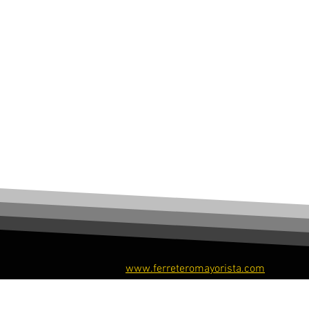
www.ferreteromayorista.com
​© Ferretero Mayorista, 2026. Todos los derechos re