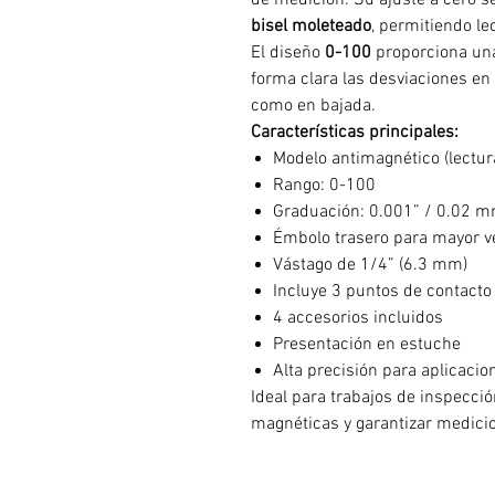
de medición. Su ajuste a cero se
bisel moleteado
, permitiendo le
El diseño
0-100
proporciona una
forma clara las desviaciones en 
como en bajada.
Características principales:
Modelo antimagnético (lectur
Rango: 0-100
Graduación: 0.001” / 0.02 
Émbolo trasero para mayor ve
Vástago de 1/4” (6.3 mm)
Incluye 3 puntos de contact
4 accesorios incluidos
Presentación en estuche
Alta precisión para aplicacio
Ideal para trabajos de inspecció
magnéticas y garantizar medicio