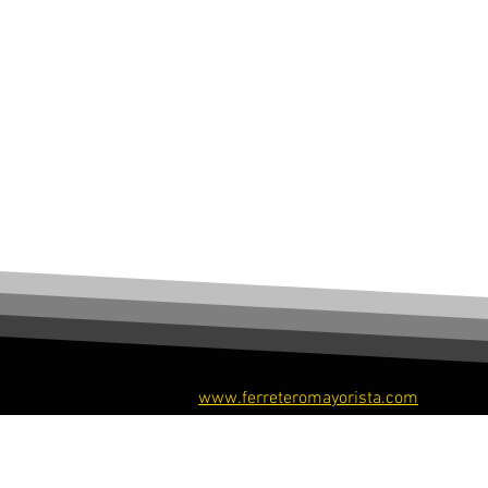
www.ferreteromayorista.com
​© Ferretero Mayorista, 2026. Todos los derechos re
​© Ferreteromayoristastore, 2026. Todos los derech
reservados.