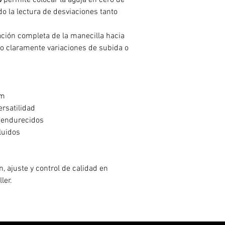
o
permite colocar la aguja en cero de
do la lectura de desviaciones tanto
ación completa de la manecilla hacia
o claramente variaciones de subida o
mm
rsatilidad
o endurecidos
luidos
n, ajuste y control de calidad en
ler.