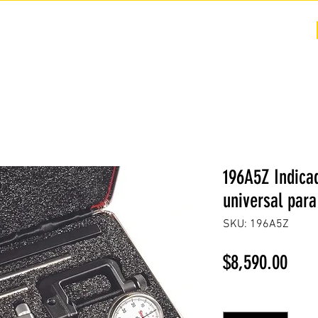
COTIZACIÓN
NOSOTROS +
PREGUNTAS FRECUENTES
196A5Z Indica
universal par
SKU: 196A5Z
Prec
$8,590.00
Cantidad
*