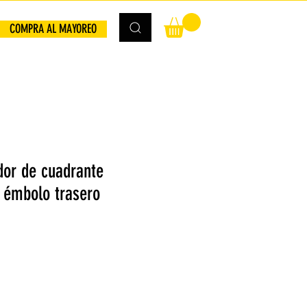
COMPRA AL MAYOREO
dor de cuadrante
a émbolo trasero
io