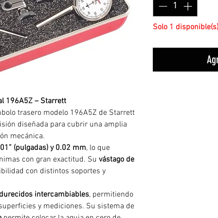
Solo 1 disponible(s
Agr
al 196A5Z – Starrett
mbolo trasero modelo 196A5Z de Starrett
isión diseñada para cubrir una amplia
ión mecánica.
001” (pulgadas) y 0.02 mm
, lo que
ínimas con gran exactitud. Su
vástago de
ibilidad con distintos soportes y
ndurecidos intercambiables
, permitiendo
 superficies y mediciones. Su sistema de