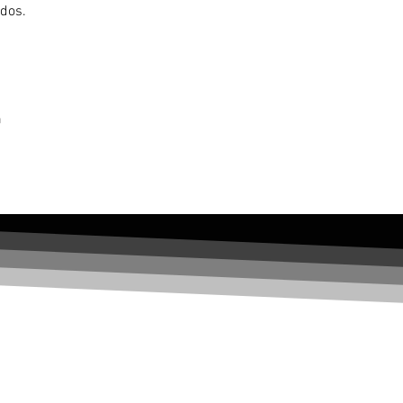
ados.
m