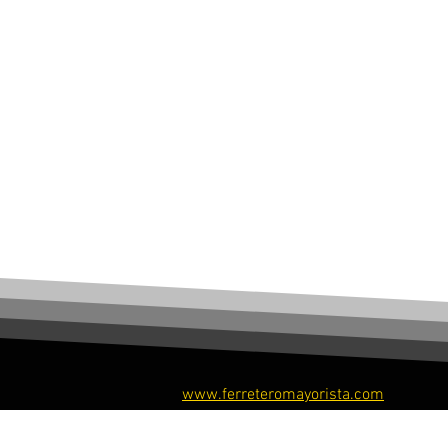
www.ferreteromayorista.com
​© Ferretero Mayorista, 2026. Todos los derechos re